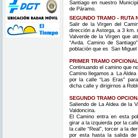
Santiago en nuestro Municip
de Páramo.
SEGUNDO TRAMO - RUTA 
Sali
r de la Virgen del Cami
dirección a Astorga, a 3 km.
Valverde de la Virgen que at
“Avda. Camino de Santiago”
población que es San Miguel
PRIMER TRAMO OPCIONA
Continuand
o el camino que no
Camino llegamos a La Aldea 
por la calle “Las Eras” para
dicha calle y dirigirnos a Rob
SEGUNDO TRAMO
OPCIONAL
Saliend
o de La Aldea de la V
Valdoncina.
El Camino entra en esta pob
girar a la izquierda por la call
la calle “Real”, torcer a la de
por esta hasta la salida de