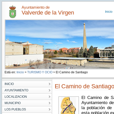
Ayuntamiento de
Valverde de la Virgen
Inicio
Está en:
Inicio
>
TURISMO Y OCIO
> El Camino de Santiago
INICIO
El Camino de Santiag
AYUNTAMIENTO
LOCALIZACION
El Camino de Sa
Ayuntamiento de
MUNICIPIO
la población de
LOS PUEBLOS
esta población ex