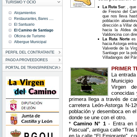
TURISMO Y OCIO
La Ruta Sur
: , qu
de Fresno del Cam
Alojamientos
que nos lleva has
Restaurantes, Bares .....
población abandon
El Santuario
dirección a Villar 
hacia la Aldea d
El Camino de Santiago
Valdoncina con dire
Oficina de Turismo
La Ruta Norte
es
Albergue Municipal
hacia Astorga entra
Valverde de la Vir
PERFIL DEL CONTRATANTE
Santiago por la po
Villadangos del Pá
PAGO A PROVEEDORES
PORTAL DE TRANSPARENCIA
PRIMER TR
La entrada
Municipio
Virgen de
conocidas 
primera llega a través de ca
carretera León-Astorga N-120
población y desemboca en el
donde se une con el otro.
*
Camino N° 1
- Entra en l
Pascual”, antigua calle “Tras 
en la calle “El Emigrante”, co