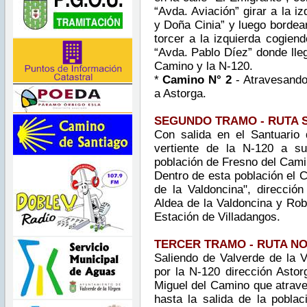
“Avda. Aviación” girar a la i
y Doña Cinia” y luego bordear
torcer a la izquierda cogiend
“Avda. Pablo Díez” donde lle
Camino y la N-120.
*
Camino N° 2
- Atravesando 
a Astorga.
SEGUNDO TRAMO - RUTA 
Con salida en el Santuario
vertiente de la N-120 a su
población de Fresno del Cami
Dentro de esta población el C
de
la Valdoncina
", dirección
Aldea de la Valdoncina y Robl
Estación de Villadangos.
TERCER TRAMO - RUTA N
Saliendo de Valverde de la 
por la N-120 dirección Astor
Miguel del Camino que atrav
hasta la salida de la poblac