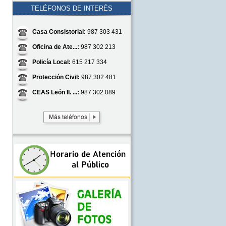
TELÉFONOS DE INTERÉS
Casa Consistorial:
987 303 431
Oficina de Ate...:
987 302 213
Policía Local:
615 217 334
Protección Civil:
987 302 481
CEAS León II. ...:
987 302 089