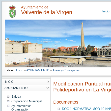
Ayuntamiento de
Valverde de la Virgen
Inicio
Está en:
Inicio
>
AYUNTAMIENTO
>
Áreas y Concejalías
INICIO
Modificacion Puntual num
AYUNTAMIENTO
Polideportivo en La Vir
Saluda
Corporación Municipal
Documentos
Ayuntamiento:
DOC.1.NORMATIVA.MOD 10 NN
Organización