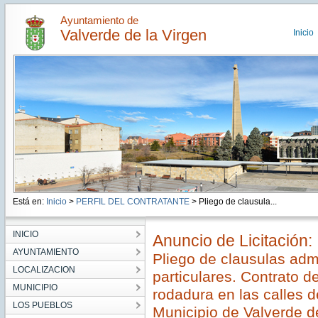
Ayuntamiento de
Valverde de la Virgen
Inicio
Está en:
Inicio
>
PERFIL DEL CONTRATANTE
> Pliego de clausula...
INICIO
Anuncio de Licitación:
AYUNTAMIENTO
Pliego de clausulas admi
LOCALIZACION
particulares. Contrato 
MUNICIPIO
rodadura en las calles 
LOS PUEBLOS
Municipio de Valverde de