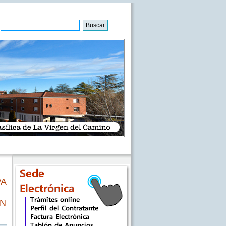
PA
AN