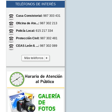
TELÉFONOS DE INTERÉS
Casa Consistorial:
987 303 431
Oficina de Ate...:
987 302 213
Policía Local:
615 217 334
Protección Civil:
987 302 481
CEAS León II. ...:
987 302 089