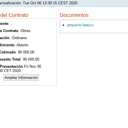
actualización: Tue Oct 06 13:39:15 CEST 2020
del Contrato
Documentos
iente
: ..
proyecto basico
e Contrato
: Obras
ación
: Ordinaria
dimiento
: Abierto
 Estimado
: 90.000,00
uesto Total
: 90.000,00
Presentación
:Fri Nov 06
00 CET 2020
Ampliar Información