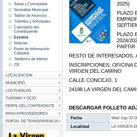
08:28:00
2025)
Áreas y Concejalías
CEST
Normativa Municipal
2025
PLAZO 
Wed
Tablón de Anuncios
Sep 03
EMPADR
08:28:00
Trámites y Solicitudes
CEST
SEPTIE
Calendario del
2025
Contribuyente
PLAZO 
Eventos
2024/2
Noticias
PARTIR
Punto de Información
Catastral
RESTO DE INTERESADOS. A
Teléfonos de Interés
INSCRIPCIONES: OFICINA 
ITE
VIRGEN DEL CAMINO
LOCALIZACION
CALLE CONCEJO, 1
MUNICIPIO
24198 LA VIRGEN DEL CAM
LOS PUEBLOS
TURISMO Y OCIO
PERFIL DEL CONTRATANTE
DESCARGAR FOLLETO AD
PAGO A PROVEEDORES
Fecha
Wed Sep 03 0
PORTAL DE TRANSPARENCIA
Localidad
LA VIRGEN 