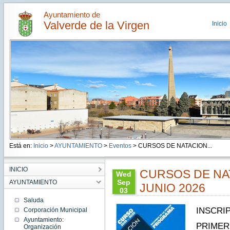
Ayuntamiento de
Valverde de la Virgen
Inicio
Está en:
Inicio
>
AYUNTAMIENTO
>
Eventos
> CURSOS DE NATACION...
INICIO
CURSOS DE NA
Wed
Sep
AYUNTAMIENTO
JUNIO 2026
03
08:28:00
Saluda
CEST
INSCRI
Corporación Municipal
2025
Ayuntamiento:
Wed
PRIMER 
Organización
Sep 03