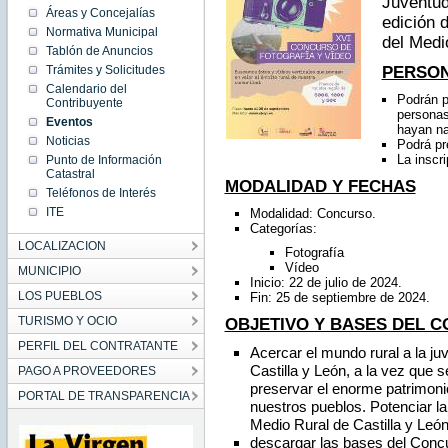
Juventud
CEST
Áreas y Concejalías
2024
edición 
Mon Jul
Normativa Municipal
del Medi
22
Tablón de Anuncios
09:49:00
CEST
Trámites y Solicitudes
PERSON
2024
Calendario del
Podrán p
Contribuyente
personas
Eventos
hayan na
Noticias
Podrá pr
La inscri
Punto de Información
Catastral
MODALIDAD Y FECHAS
Teléfonos de Interés
ITE
Modalidad: Concurso.
Categorías:
LOCALIZACION
Fotografía
Vídeo
MUNICIPIO
Inicio: 22 de julio de 2024.
LOS PUEBLOS
Fin: 25 de septiembre de 2024.
TURISMO Y OCIO
OBJETIVO Y BASES DEL 
PERFIL DEL CONTRATANTE
Acercar el mundo rural a la ju
Castilla y León, a la vez que s
PAGO A PROVEEDORES
preservar el enorme patrimonio
PORTAL DE TRANSPARENCIA
nuestros pueblos. Potenciar la
Medio Rural de Castilla y León
descargar las bases del Co