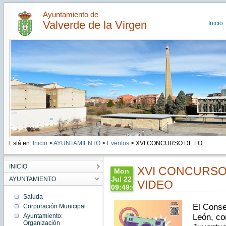
Ayuntamiento de
Valverde de la Virgen
Inicio
Está en:
Inicio
>
AYUNTAMIENTO
>
Eventos
> XVI CONCURSO DE FO...
INICIO
XVI CONCURSO
Mon
Jul 22
AYUNTAMIENTO
VIDEO
09:49:00
CEST
Saluda
2024
El Conse
Corporación Municipal
Mon Jul
Ayuntamiento:
León, con
22
Organización
09:49:00