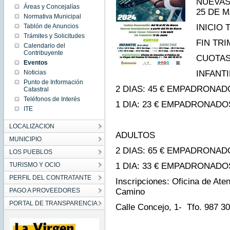
NUEVAS
14:12:00
Áreas y Concejalías
25 DE 
CET
Normativa Municipal
2024
Mon Mar
Tablón de Anuncios
INICIO 
18
14:12:00
Trámites y Solicitudes
CET
FIN TRI
Calendario del
2024
Contribuyente
CUOTAS
Eventos
Noticias
INFANTI
Punto de Información
2 DIAS: 45 € EMPADRONA
Catastral
Teléfonos de Interés
1 DIA: 23 € EMPADRONAD
ITE
LOCALIZACION
ADULTOS
MUNICIPIO
2 DIAS: 65 € EMPADRONA
LOS PUEBLOS
TURISMO Y OCIO
1 DIA: 33 € EMPADRONADO
PERFIL DEL CONTRATANTE
Inscripciones: Oficina de Aten
PAGO A PROVEEDORES
Camino
PORTAL DE TRANSPARENCIA
Calle Concejo, 1- Tfo. 987 30