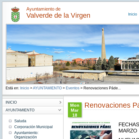
Ayuntamiento de
Valverde de la Virgen
Inicio
Está en:
Inicio
>
AYUNTAMIENTO
>
Eventos
> Renovaciones Páde...
INICIO
Renovaciones P
Mon
Mar
AYUNTAMIENTO
18
14:12:00
Saluda
FECHAS 
CET
Corporación Municipal
2024
MARZO
Ayuntamiento:
Mon
Organización
Mar 18