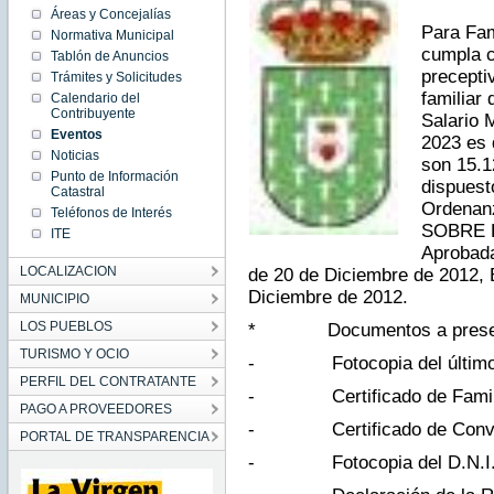
10:42:00
Áreas y Concejalías
CET
Para Fam
Normativa Municipal
2024
Thu Feb
cumpla c
Tablón de Anuncios
01
precepti
10:42:00
Trámites y Solicitudes
CET
familiar 
Calendario del
2024
Contribuyente
Salario 
Eventos
2023 es 
Noticias
son 15.1
Punto de Información
dispuesto
Catastral
Ordenan
Teléfonos de Interés
SOBRE B
ITE
Aprobada
LOCALIZACION
de 20 de Diciembre de 2012, 
Diciembre de 2012.
MUNICIPIO
LOS PUEBLOS
*
Documentos a prese
TURISMO Y OCIO
-
Fotocopia del último
PERFIL DEL CONTRATANTE
-
Certificado de Fam
PAGO A PROVEEDORES
-
Certificado de Conv
PORTAL DE TRANSPARENCIA
-
Fotocopia del D.N.I