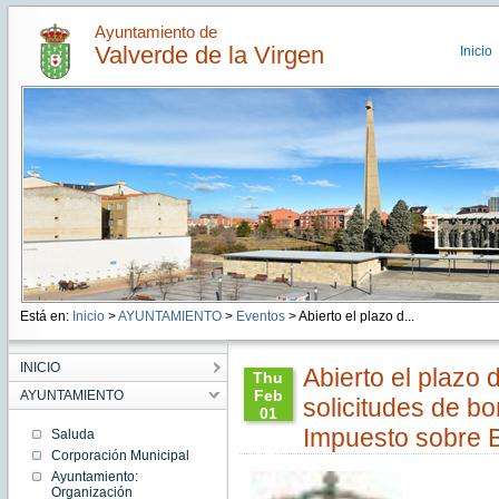
Ayuntamiento de
Valverde de la Virgen
Inicio
Está en:
Inicio
>
AYUNTAMIENTO
>
Eventos
> Abierto el plazo d...
INICIO
Abierto el plazo 
Thu
Feb
AYUNTAMIENTO
solicitudes de bo
01
10:42:00
Impuesto sobre B
Saluda
CET
Corporación Municipal
2024
Ayuntamiento:
Thu
Organización
Feb 01