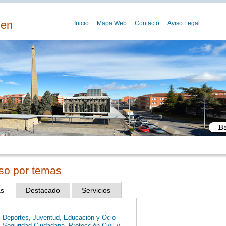
gen
Inicio
Mapa Web
Contacto
Aviso Legal
so por temas
as
Destacado
Servicios
Deportes, Juventud, Educación y Ocio
Seguridad Ciudadana, Protección Civil y