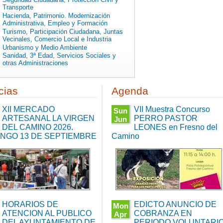
Transporte
Hacienda, Patrimonio. Modernización
Administrativa, Empleo y Formación
Turismo, Participación Ciudadana, Juntas
Vecinales, Comercio Local e Industria
Urbanismo y Medio Ambiente
Sanidad, 3ª Edad, Servicios Sociales y
otras Administraciones
cias
Agenda
XII MERCADO
VII Muestra Concurso
Sun
ARTESANAL LA VIRGEN
PERRO PASTOR
Jun
DEL CAMINO 2026.
LEONES en Fresno del
07
:00
NGO 13 DE SEPTIEMBRE
11:15:00
Camino
CEST
2026
Sun
Jun
07
00
11:15:00
CEST
2026
HORARIOS DE
EDICTO ANUNCIO DE
Mon
ATENCION AL PUBLICO
COBRANZA EN
Apr
DEL AYUNTAMIENTO DE
PERIODO VOLUNTARI
13