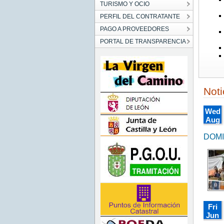
TURISMO Y OCIO
PERFIL DEL CONTRATANTE
PAGO A PROVEEDORES
PORTAL DE TRANSPARENCIA
Noti
Wed
Aug
05
00:00
DOMI
CEST
2026
Wed
Aug
05
00:00:
CEST
2026
Fri
Jun
12