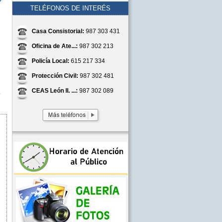
TELÉFONOS DE INTERÉS
Casa Consistorial:
987 303 431
Oficina de Ate...:
987 302 213
Policía Local:
615 217 334
Protección Civil:
987 302 481
CEAS León II. ...:
987 302 089
s