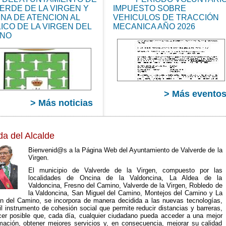
:00
ERDE DE LA VIRGEN Y
08:20:00
IMPUESTO SOBRE
CEST
INA DE ATENCION AL
VEHICULOS DE TRACCIÓN
2026
ICO DE LA VIRGEN DEL
MECANICA AÑO 2026
Mon
INO
Apr
13
00
08:20:00
CEST
2026
> Más evento
> Más noticias
da del Alcalde
Bienvenid@s a la Página Web del Ayuntamiento de Valverde de la
Virgen.
El municipio de Valverde de la Virgen, compuesto por las
localidades de Oncina de la Valdoncina, La Aldea de la
Valdoncina, Fresno del Camino, Valverde de la Virgen, Robledo de
la Valdoncina, San Miguel del Camino, Montejos del Camino y La
en del Camino, se incorpora de manera decidida a las nuevas tecnologías,
il instrumento de cohesión social que permite reducir distancias y barreras,
cer posible que, cada día, cualquier ciudadano pueda acceder a una mejor
rmación, obtener mejores servicios y, en consecuencia, mejorar su calidad