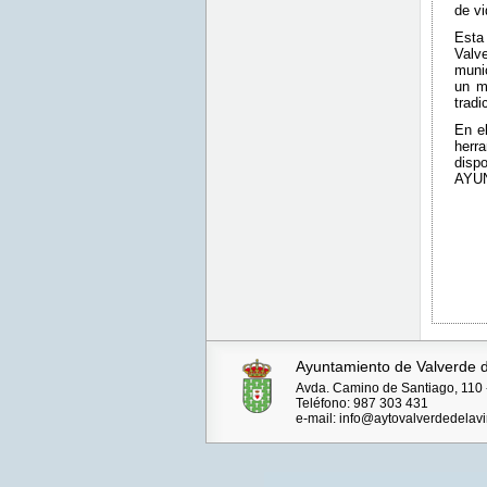
de vi
Esta
Valve
munic
un m
tradi
En e
herra
dis
AYU
Ayuntamiento de Valverde d
Avda. Camino de Santiago, 110 -
Teléfono: 987 303 431
e-mail: info@aytovalverdedelavi